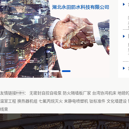
友情链接：
无密封自控自吸泵
防火隔墙板厂家
台湾协鸿机床
地磅
温室工程
换热器机组
七氟丙烷灭火
末静电喷塑机
钛标准件
文化墙建设
线束